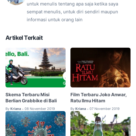
untuk menulis tentang apa saja ketika saya
sempat menulis, untuk diri sendiri maupun
informasi untuk orang lain
Artikel Terkait
Skema Terbaru Misi
Film Terbaru Joko Anwar,
Berlian Grabbike di Bali
Ratu Ilmu Hitam
By
Kriana
08 November 2019
By
Kriana
07 November 2019
•
•