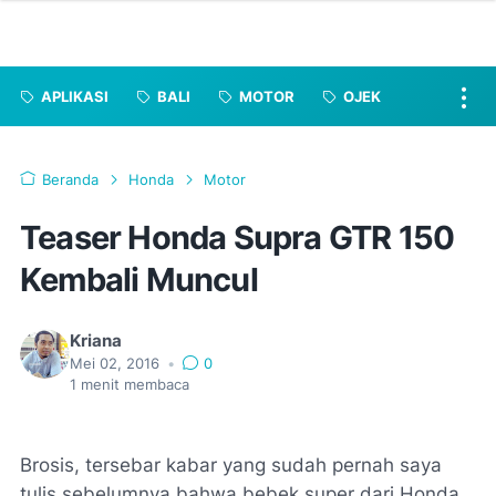
APLIKASI
BALI
MOTOR
OJEK
Beranda
Honda
Motor
Teaser Honda Supra GTR 150
Kembali Muncul
Kriana
Mei 02, 2016
•
0
1
menit membaca
Brosis, tersebar kabar yang sudah pernah saya
tulis sebelumnya bahwa bebek super dari Honda