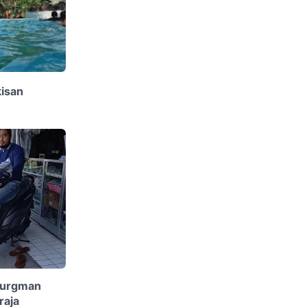
kisan
Burgman
raja