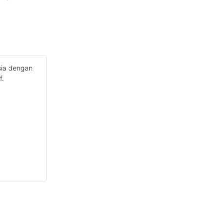
sia dengan
f.