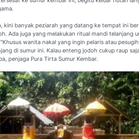
ersesat ke sumur kembar ini, begitu keluar hutan lan
gama.
, kini banyak peziarah yang datang ke tempat ini be
h. Ada juga yang melakukan ritual mandi telanjang u
"Khusus wanita nakal yang ingin pelaris atau pesugih
jang di sumur ini. Kalau enteng jodoh cukup raup saja,
a, penjaga Pura Tirta Sumur Kembar.