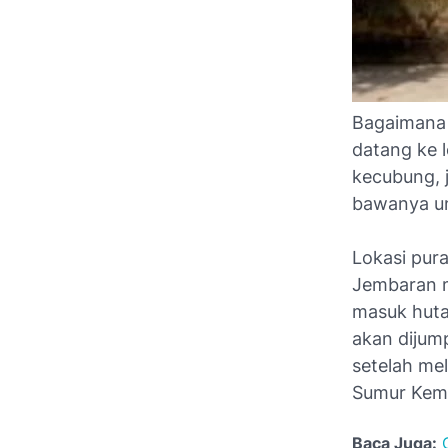
Bagaimana b
datang ke l
kecubung, 
bawanya un
Lokasi pura
Jembaran m
masuk huta
akan dijump
setelah mel
Sumur Kem
Baca Juga: