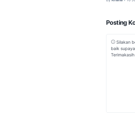
•
Posting K
Silakan b
baik supaya
Terimakasih