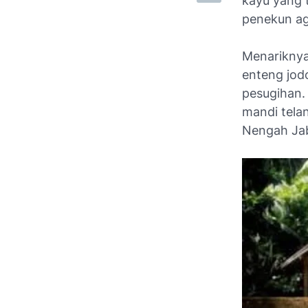
kayu yang t
penekun a
Menariknya
enteng jodo
pesugihan. 
mandi telan
Nengah Jab