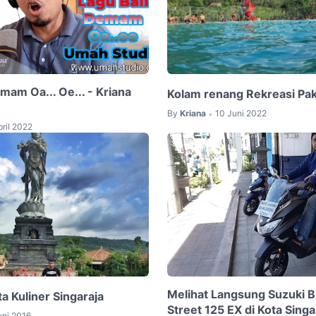
mam Oa... Oe... - Kriana
Kolam renang Rekreasi Pa
By
Kriana
10 Juni 2022
•
pril 2022
Melihat Langsung Suzuki 
a Kuliner Singaraja
Street 125 EX di Kota Singa
uni 2016