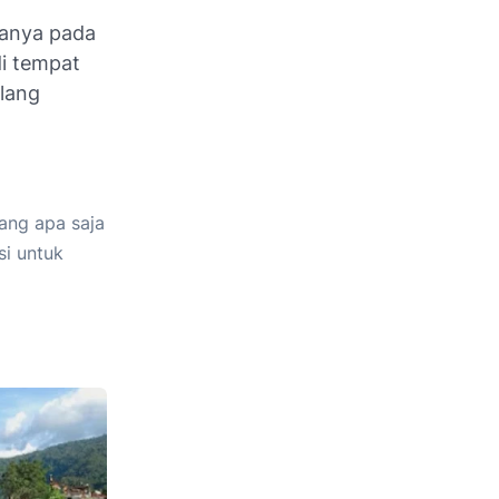
 tanya pada
di tempat
ulang
ang apa saja
si untuk