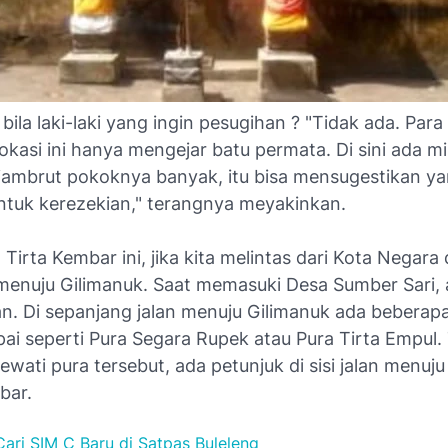
ila laki-laki yang ingin pesugihan ? "Tidak ada. Para
okasi ini hanya mengejar batu permata. Di sini ada mi
jambrut pokoknya banyak, itu bisa mensugestikan y
tuk kerezekian," terangnya meyakinkan.
 Tirta Kembar ini, jika kita melintas dari Kota Negara 
enuju Gilimanuk. Saat memasuki Desa Sumber Sari, 
n. Di sepanjang jalan menuju Gilimanuk ada beberap
ai seperti Pura Segara Rupek atau Pura Tirta Empul.
ewati pura tersebut, ada petunjuk di sisi jalan menuju
bar.
Cari SIM C Baru di Satpas Buleleng