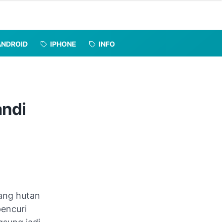
ANDROID
IPHONE
INFO
andi
bang hutan
encuri