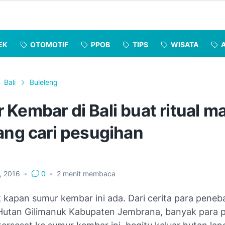
EK
OTOMOTIF
PPOB
TIPS
WISATA
Bali
Buleleng
Kembar di Bali buat ritual m
ang cari pesugihan
9, 2016
•
0
•
2
menit membaca
k kapan sumur kembar ini ada. Dari cerita para pene
 Hutan Gilimanuk Kabupaten Jembrana, banyak para p