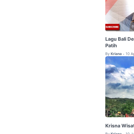
Lagu Bali De
Patih
By
Kriana
10 A
•
Krisna Wisat
By
Kriana
10 J