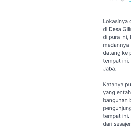
Lokasinya 
di Desa Gi
di pura ini
medannya s
datang ke p
tempat ini.
Jaba.
Katanya pu
yang entah
bangunan b
pengunjung 
tempat ini
dari sesaje