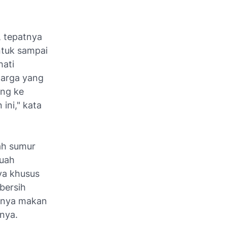
, tepatnya
ntuk sampai
hati
warga yang
ang ke
ini," kata
ah sumur
buah
ya khusus
-bersih
hanya makan
rnya.