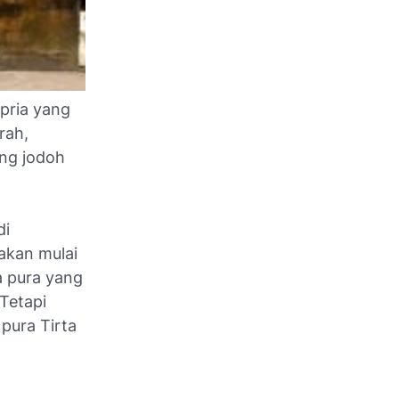
 pria yang
rah,
ang jodoh
di
akan mulai
a pura yang
 Tetapi
 pura Tirta