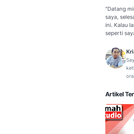
"Datang min
saya, seles
ini. Kalau 
seperti sa
Kr
Say
ket
ora
Artikel Ter