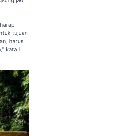
gsung jadi
rharap
ntuk tujuan
an, harus
" kata I