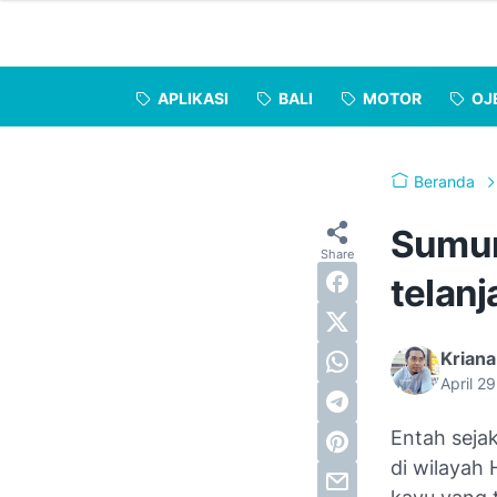
APLIKASI
BALI
MOTOR
OJ
Beranda
Sumur 
telanj
Kriana
April 2
Entah seja
di wilayah