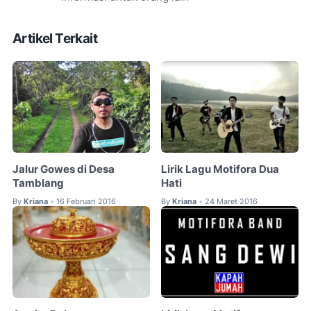
Artikel Terkait
Jalur Gowes di Desa
Lirik Lagu Motifora Dua
Tamblang
Hati
By
Kriana
16 Februari 2016
By
Kriana
24 Maret 2016
•
•