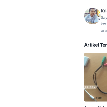
Kr
Say
ket
ora
Artikel Ter