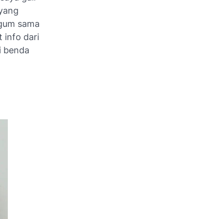
 yang
kagum sama
 info dari
ri benda