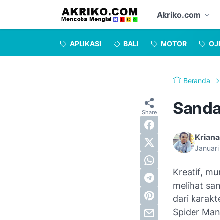
Akriko.com
APLIKASI
BALI
MOTOR
OJ
Beranda
Sandal
Kriana
Januari
Kreatif, mu
melihat sa
dari karakt
Spider Man