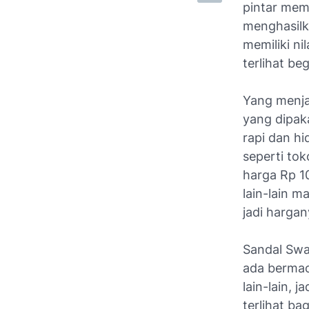
pintar mem
menghasilk
memiliki nil
terlihat be
Yang menja
yang dipaka
rapi dan hi
seperti tok
harga Rp 1
lain-lain 
jadi hargan
Sandal Swa
ada bermac
lain-lain, 
terlihat ba