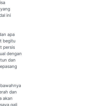
isa
 yang
al ini
dan apa
t begitu
t persis
jual dengan
rtun dan
 sepasang
i bawahnya
erah dan
ga akan
saya gali