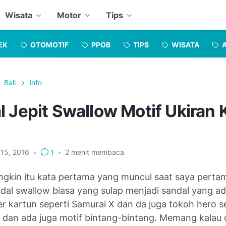
Wisata
Motor
Tips
EK
OTOMOTIF
PPOB
TIPS
WISATA
Bali
info
 Jepit Swallow Motif Ukiran 
 15, 2016
•
1
•
2
menit membaca
ngkin itu kata pertama yang muncul saat saya pertam
ndal swallow biasa yang sulap menjadi sandal yang ad
er kartun seperti Samurai X dan da juga tokoh hero s
 dan ada juga motif bintang-bintang. Memang kalau