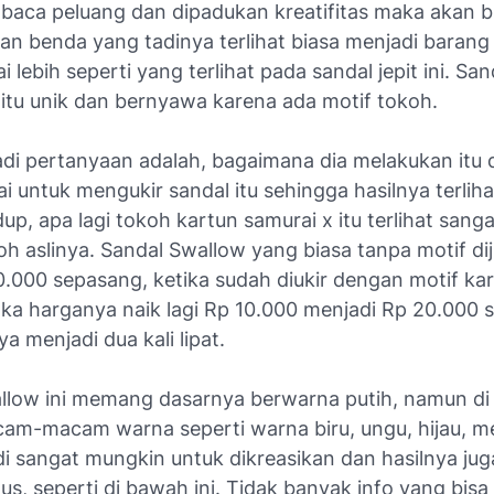
baca peluang dan dipadukan kreatifitas maka akan b
an benda yang tadinya terlihat biasa menjadi barang
ai lebih seperti yang terlihat pada sandal jepit ini. Sand
gitu unik dan bernyawa karena ada motif tokoh.
di pertanyaan adalah, bagaimana dia melakukan itu 
i untuk mengukir sandal itu sehingga hasilnya terliha
dup, apa lagi tokoh kartun samurai x itu terlihat sanga
oh aslinya. Sandal Swallow yang biasa tanpa motif di
0.000 sepasang, ketika sudah diukir dengan motif ka
maka harganya naik lagi Rp 10.000 menjadi Rp 20.000
ya menjadi dua kali lipat.
llow ini memang dasarnya berwarna putih, namun d
am-macam warna seperti warna biru, ungu, hijau, m
jadi sangat mungkin untuk dikreasikan dan hasilnya ju
gus, seperti di bawah ini. Tidak banyak info yang bisa 