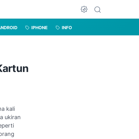
Dark Mode
ANDROID
IPHONE
INFO
Kartun
a kali
a ukiran
eperti
 orang