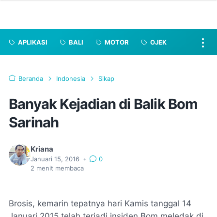
APLIKASI
BALI
MOTOR
OJEK
Beranda
Indonesia
Sikap
Banyak Kejadian di Balik Bom
Sarinah
Kriana
Januari 15, 2016
•
0
2
menit membaca
Brosis, kemarin tepatnya hari Kamis tanggal 14
Januari 2015 telah terjadi insiden Bom meledak di