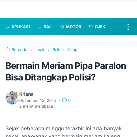
APLIKASI
BALI
MOTOR
OJEK
Beranda
anak
Bali
Sikap
Bermain Meriam Pipa Paralon
Bisa Ditangkap Polisi?
Kriana
Desember 15, 2015
•
0
2
menit membaca
Sejak beberapa minggu terakhir ini ada banyak
sekali anak-anak yang bermain meriam kaleng