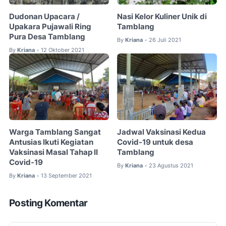
Dudonan Upacara /
Nasi Kelor Kuliner Unik di
Upakara Pujawali Ring
Tamblang
Pura Desa Tamblang
By
Kriana
26 Juli 2021
•
By
Kriana
12 Oktober 2021
•
Warga Tamblang Sangat
Jadwal Vaksinasi Kedua
Antusias Ikuti Kegiatan
Covid-19 untuk desa
Vaksinasi Masal Tahap II
Tamblang
Covid-19
By
Kriana
23 Agustus 2021
•
By
Kriana
13 September 2021
•
Posting Komentar