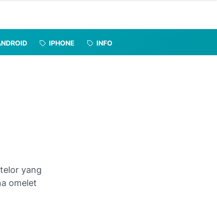
ANDROID
IPHONE
INFO
telor yang
na omelet