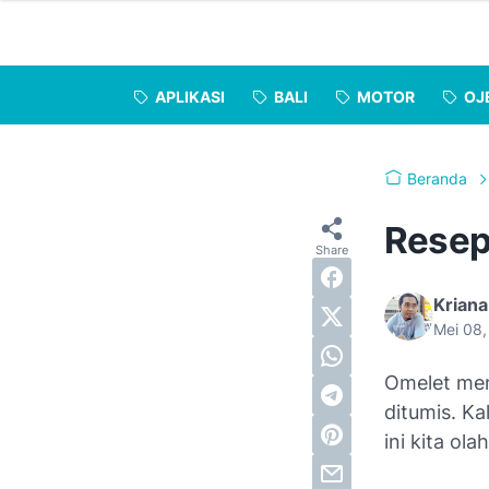
APLIKASI
BALI
MOTOR
OJ
Beranda
Resep
Kriana
Mei 08
Omelet mer
ditumis. K
ini kita ol