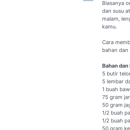
Biasanya om
dan susu a
malam, len
kamu.
Cara membu
bahan dan 
Bahan dan
5 butir telo
5 lembar d
1 buah baw
75 gram jam
50 gram jag
1/2 buah pa
1/2 buah pa
50 gram ke