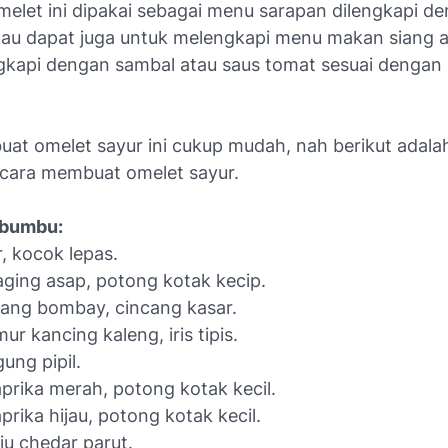
elet ini dipakai sebagai menu sarapan dilengkapi de
tau dapat juga untuk melengkapi menu makan siang 
gkapi dengan sambal atau saus tomat sesuai dengan 
at omelet sayur ini cukup mudah, nah berikut adala
cara membuat omelet sayur.
 bumbu:
r, kocok lepas.
aging asap, potong kotak kecip.
ang bombay, cincang kasar.
ur kancing kaleng, iris tipis.
ung pipil.
prika merah, potong kotak kecil.
prika hijau, potong kotak kecil.
ju chedar parut.