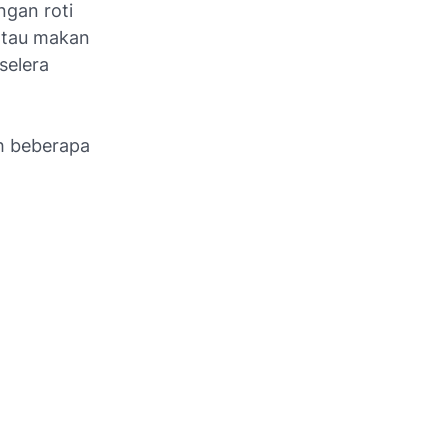
ngan roti
atau makan
selera
h beberapa