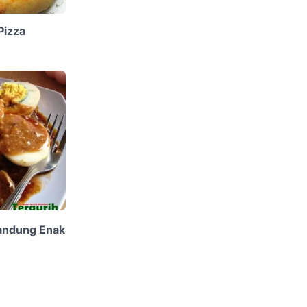
Pizza
andung Enak