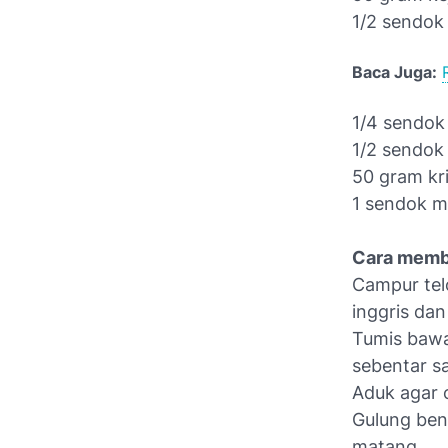
1/2 sendok
Baca Juga:
1/4 sendok
1/2 sendok 
50 gram kr
1 sendok m
Cara memb
Campur telo
inggris dan
Tumis bawa
sebentar s
Aduk agar c
Gulung ben
matang,