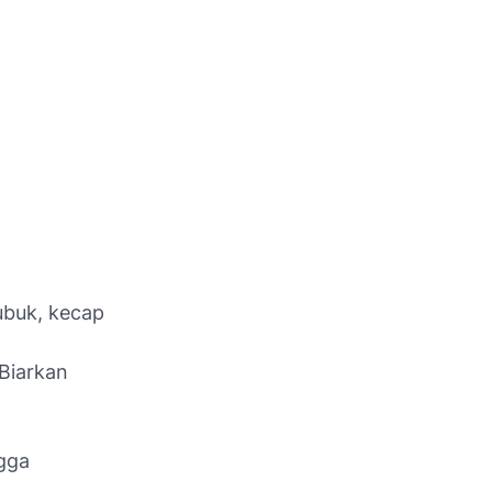
bubuk, kecap
Biarkan
ngga