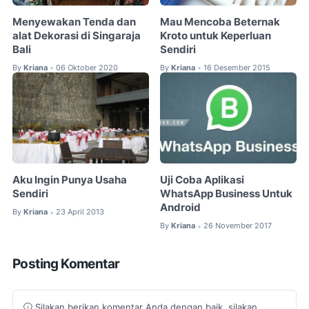
Menyewakan Tenda dan
Mau Mencoba Beternak
alat Dekorasi di Singaraja
Kroto untuk Keperluan
Bali
Sendiri
By
Kriana
06 Oktober 2020
By
Kriana
16 Desember 2015
•
•
Aku Ingin Punya Usaha
Uji Coba Aplikasi
Sendiri
WhatsApp Business Untuk
Android
By
Kriana
23 April 2013
•
By
Kriana
26 November 2017
•
Posting Komentar
Silakan berikan komentar Anda dengan baik, silakan