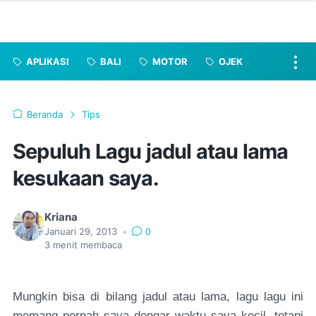
APLIKASI
BALI
MOTOR
OJEK
Beranda
Tips
Sepuluh Lagu jadul atau lama
kesukaan saya.
Kriana
Januari 29, 2013
•
0
3
menit membaca
Mungkin bisa di bilang jadul atau lama, lagu lagu ini
memang pernah saya dengar waktu saya kecil, tetapi