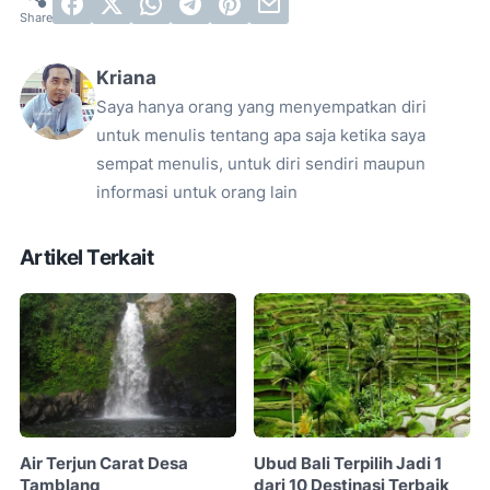
Kriana
Saya hanya orang yang menyempatkan diri
untuk menulis tentang apa saja ketika saya
sempat menulis, untuk diri sendiri maupun
informasi untuk orang lain
Artikel Terkait
Air Terjun Carat Desa
Ubud Bali Terpilih Jadi 1
Tamblang
dari 10 Destinasi Terbaik